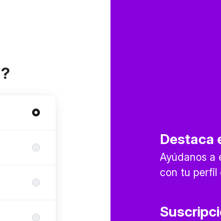
a?
Destaca e
Ayúdanos a 
con tu perfi
Suscripc