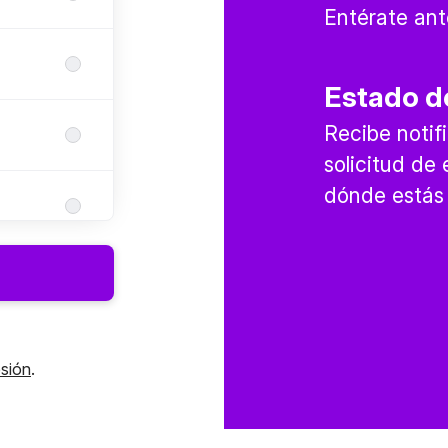
Entérate ant
Estado de
Recibe noti
solicitud de
dónde estás 
esión
.